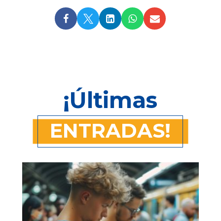





¡Últimas
ENTRADAS!