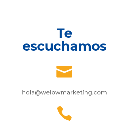
Te
escuchamos

hola@welowmarketing.com
