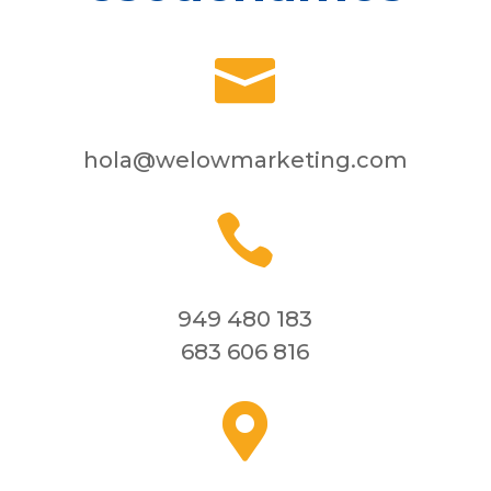

hola@welowmarketing.com

949 480 183
683 606 816
