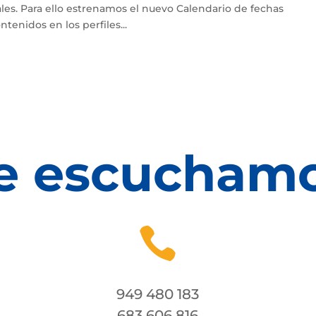
ales. Para ello estrenamos el nuevo Calendario de fechas
tenidos en los perfiles...
e escucham

949 480 183
683 606 816