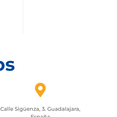
os

Calle Sigüenza, 3. Guadalajara,
España