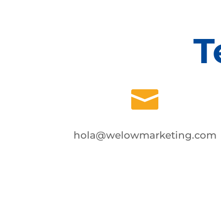
T

hola@welowmarketing.com