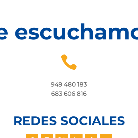
e escucham

949 480 183
683 606 816
REDES SOCIALES