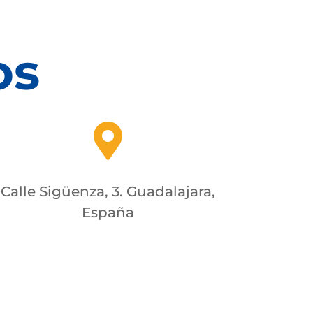
os

Calle Sigüenza, 3. Guadalajara,
España