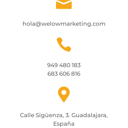

hola@welowmarketing.com

949 480 183
683 606 816

Calle Sigüenza, 3. Guadalajara,
España