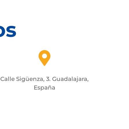
os

Calle Sigüenza, 3. Guadalajara,
España