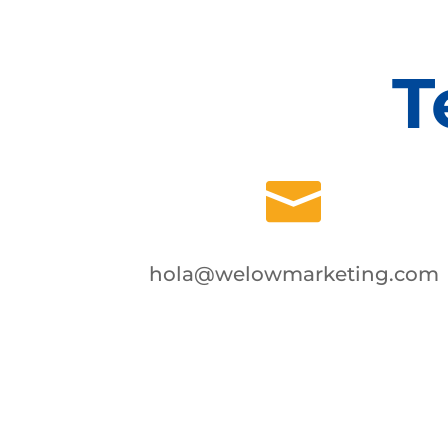
T

hola@welowmarketing.com