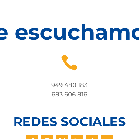
e escucham

949 480 183
683 606 816
REDES SOCIALES