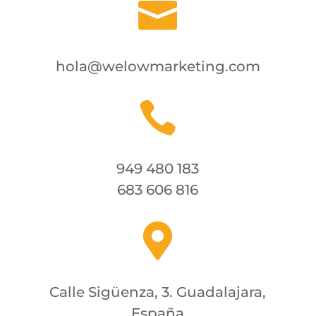

hola@welowmarketing.com

949 480 183
683 606 816

Calle Sigüenza, 3. Guadalajara,
España