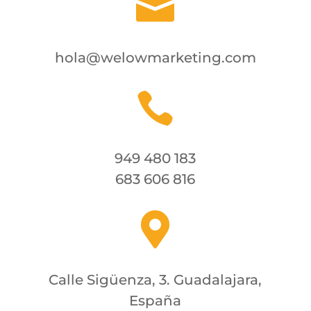

hola@welowmarketing.com

949 480 183
683 606 816

Calle Sigüenza, 3. Guadalajara,
España