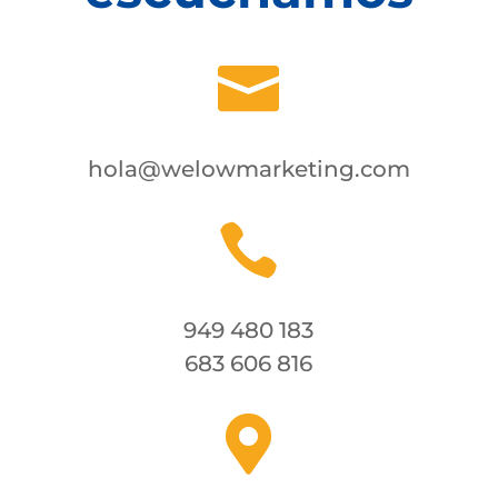

hola@welowmarketing.com

949 480 183
683 606 816
