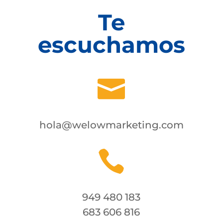
Te
escuchamos

hola@welowmarketing.com

949 480 183
683 606 816